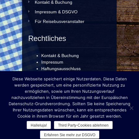
Kontakt & Buchung
Impressum & DSGVO
Für Reisebusveranstalter
Rechtliches
Kontakt & Buchung
Impressum
Haftungsausschluss
Datenschutzerklärung
Diese Webseite speichert einige Nutzerdaten. Diese Daten
werden gespeichert, um eine personifizierte Nutzung zu
ermöglichen, sowie um Ihren Nutzungsverlauf
For our English & Italian
nachzuvollziehen in Übereinstimmung mit der Europäischen
Guests!
Datenschutz-Grundverordnung. Sollten Sie keine Speicherung
Ihrer Nutzungsdaten wünschen, kann ein entsprechendes
Cookie in ihrem Browser für ein Jahr gesetzt werden.
Halleluja!
Third Party-Cookies ablehnen
© München erleben... mit Martin Schega
Erfahren Sie mehr zur DSGVO