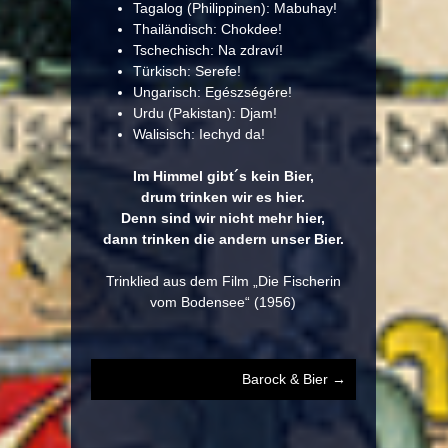
Tagalog (Philippinen): Mabuhay!
Thailändisch: Chokdee!
Tschechisch: Na zdraví!
Türkisch: Serefe!
Ungarisch: Egészségére!
Urdu (Pakistan): Djam!
Walisisch: Iechyd da!
Im Himmel gibt´s kein Bier,
drum trinken wir es hier.
Denn sind wir nicht mehr hier,
dann trinken die andern unser Bier.
Trinklied aus dem Film „Die Fischerin
vom Bodensee“ (1956)
Barock & Bier
→
Post
navigation