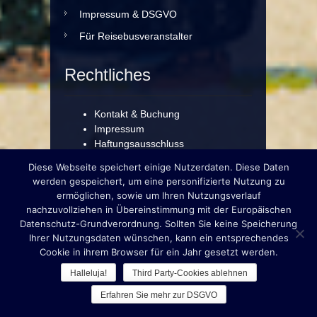
Impressum & DSGVO
Für Reisebusveranstalter
Rechtliches
Kontakt & Buchung
Impressum
Haftungsausschluss
Datenschutzerklärung
Diese Webseite speichert einige Nutzerdaten. Diese Daten
werden gespeichert, um eine personifizierte Nutzung zu
ermöglichen, sowie um Ihren Nutzungsverlauf
For our English & Italian
nachzuvollziehen in Übereinstimmung mit der Europäischen
Guests!
Datenschutz-Grundverordnung. Sollten Sie keine Speicherung
Ihrer Nutzungsdaten wünschen, kann ein entsprechendes
Cookie in ihrem Browser für ein Jahr gesetzt werden.
Halleluja!
Third Party-Cookies ablehnen
© München erleben... mit Martin Schega
Erfahren Sie mehr zur DSGVO