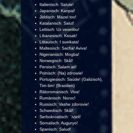
Italienisch: Salute!
Japanisch: Kanpai!
Jiddisch: Mazel tov!
Katalanisch: Salut!
Lettisch: Uz veselibu!
Libanesisch: Kesak!
Littauisch: I sueikata!
Maltesisch: Sacha! Aviva!
Nigerianisch: Mogba!
Norwegisch: Skål!
Persisch: Salam ati!
Polnisch: (Na) zdrowie!
Portugiesisch: Saúde! (Galizisch),
Tim-tim! (Brasilien)
Rätoromanisch: Viva!
Rumänisch: Noroc!
Russisch: Vashe zdorovie!
Schwedisch: Skål!
Serbokroatisch: ´ivjeli!
Somalisch: Auguryo!
Spanisch: Salud!