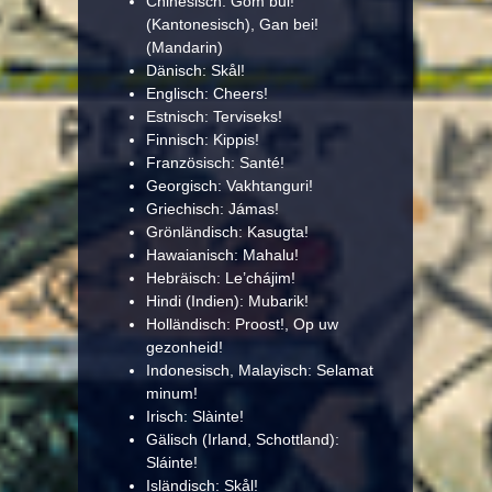
Chinesisch: Gom bui!
(Kantonesisch), Gan bei!
(Mandarin)
Dänisch: Skål!
Englisch: Cheers!
Estnisch: Terviseks!
Finnisch: Kippis!
Französisch: Santé!
Georgisch: Vakhtanguri!
Griechisch: Jámas!
Grönländisch: Kasugta!
Hawaianisch: Mahalu!
Hebräisch: Le’chájim!
Hindi (Indien): Mubarik!
Holländisch: Proost!, Op uw
gezonheid!
Indonesisch, Malayisch: Selamat
minum!
Irisch: Slàinte!
Gälisch (Irland, Schottland):
Sláinte!
Isländisch: Skål!