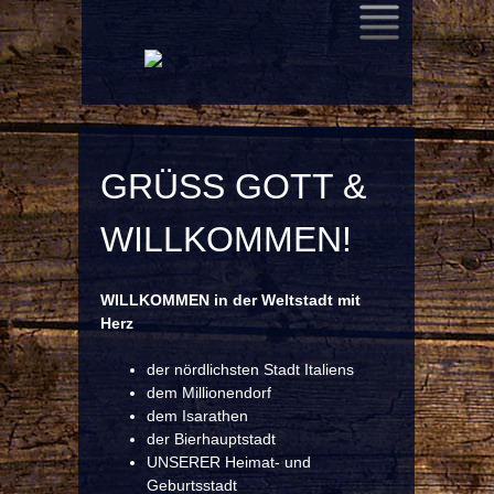
SKIP
TO
CONTENT
GRÜSS GOTT & W
ILLKOMMEN!
WILLKOMMEN in der Weltstadt mit
Herz
der nördlichsten Stadt Italiens
dem Millionendorf
dem Isarathen
der Bierhauptstadt
UNSERER Heimat- und
Geburtsstadt