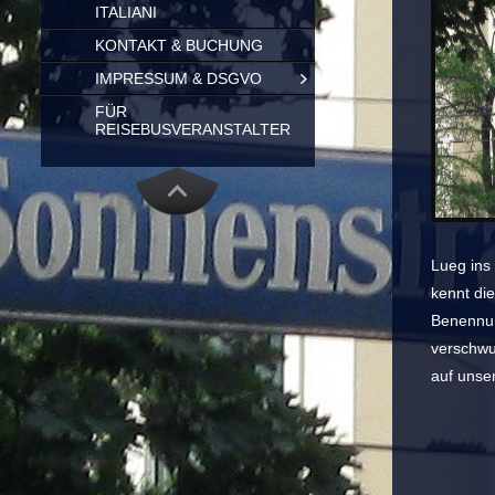
ITALIANI
KONTAKT & BUCHUNG
IMPRESSUM & DSGVO
FÜR
REISEBUSVERANSTALTER
Lueg ins
kennt di
Benennun
verschwu
auf unse