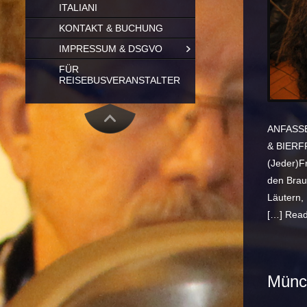
ITALIANI
KONTAKT & BUCHUNG
IMPRESSUM & DSGVO
FÜR
REISEBUSVERANSTALTER
ANFASSE
& BIERFR
(Jeder)Fr
den Brau
Läutern,
[…]
Read
Münc