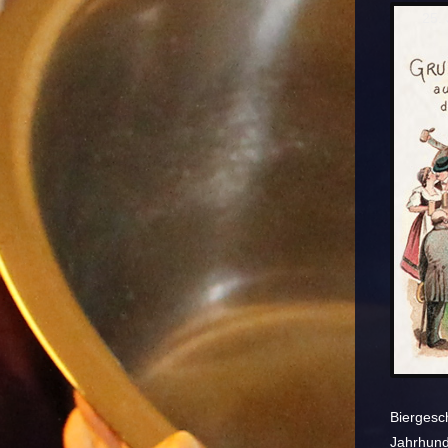
25. 
Biergesc
Jahrhunde