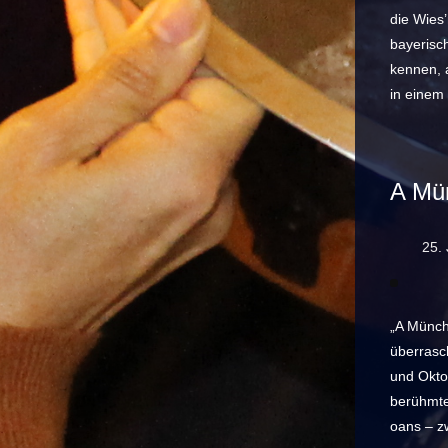
die Wies
bayerisc
kennen, 
in einem
A Mün
25. 
„A Münchn
überrasch
und Okto
berühmte
oans – z