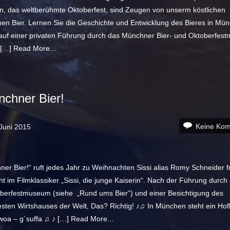
’n, das weltberühmte Oktoberfest, sind Zeugen von unserm köstlichen
hen Bier. Lernen Sie die Geschichte und Entwicklung des Bieres in Mü
auf einer privaten Führung durch das Münchner Bier- und Oktoberfes
 […]
Read More...
chner Bier!
Keine Ko
Juni 2015
er Bier!“ ruft jedes Jahr zu Weihnachten Sissi alias Romy Schneider f
t im Filmklassiker „Sissi, die junge Kaiserin“. Nach der Führung durch 
berfestmuseum (siehe „Rund ums Bier“) und einer Besichtigung des
sten Wirtshauses der Welt, Das? Richtig! ♪♫ In München steht ein Ho
woa – g´suffa ♫ ♪ […]
Read More...