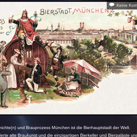
Keine Ko
Juni 2015
hichte(n) und Brauprozess München ist die Bierhauptstadt der Welt.
rte alte Braukunst und die einzigartigen Bierkeller und Bierpaläste und