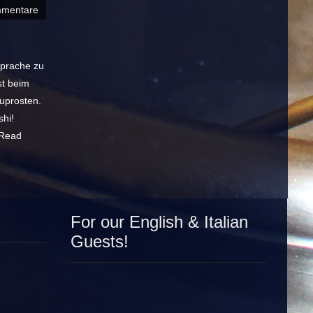
mmentare
 Sprache zu
st beim
uprosten.
shi!
Read
For our English & Italian
Guests!