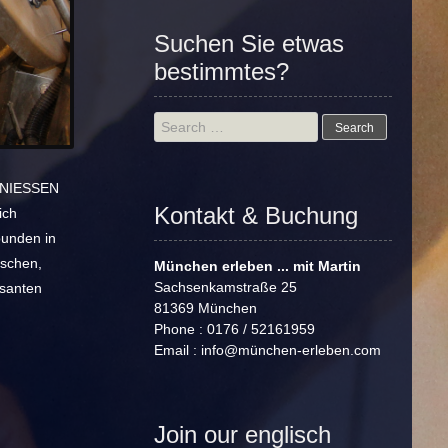
Suchen Sie etwas
bestimmtes?
Search
for:
ENIESSEN
Kontakt & Buchung
ich
bunden in
ischen,
München erleben ... mit Martin
Sachsenkamstraße 25
ssanten
81369 München
Phone : 0176 / 52161959
Email :
info@münchen-erleben.com
Join our englisch