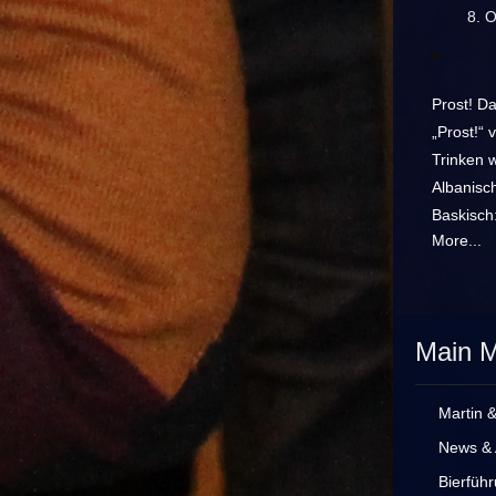
8. 
Prost! Da
„Prost!“ 
Trinken 
Albanisch
Baskisch:
More...
Main 
Martin 
News & 
Bierfüh