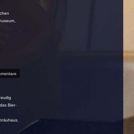
nchen
tmuseum,
mmentare
reudig
das Bier-
fbräuhaus,