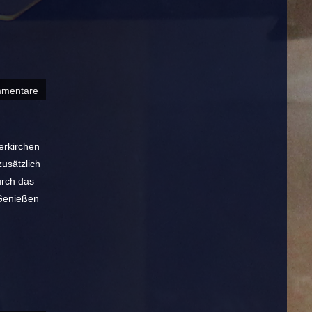
mmentare
erkirchen
usätzlich
urch das
 Genießen