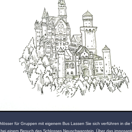
hlösser für Gruppen mit eigenem Bus Lassen Sie sich verführen in die 
bei einem Besuch des Schlosses Neuschwanstein. Über das imposante