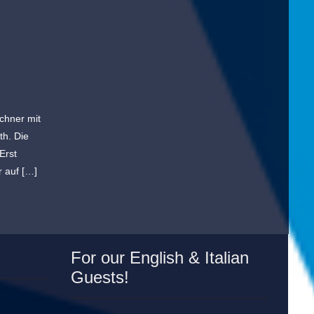
chner mit
h. Die
Erst
r auf […]
For our English & Italian
Guests!