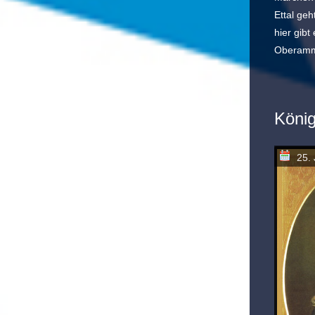
Ettal geh
hier gibt
Oberamm
König
25. 