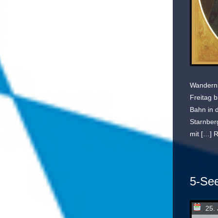
Wandern 
Freitag 
Bahn in 
Starnberg
mit […]
R
5-Se
25. 