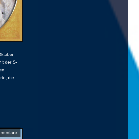
Oktober
it der S-
en
te, die
mmentare