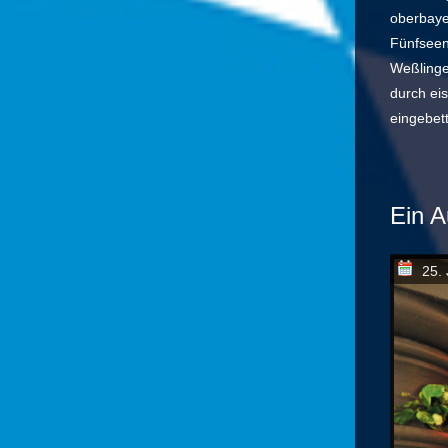
oberbaye
Fünfseen
Weßlinge
durch eis
eingebet
Ein A
25. 