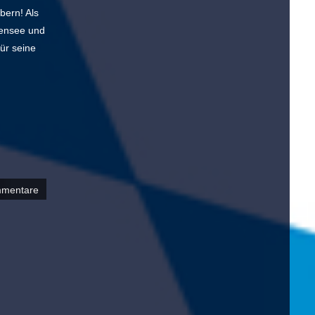
bern! Als
sensee und
ür seine
mmentare