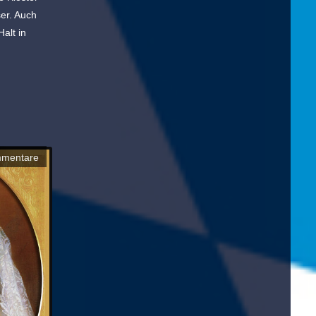
ser. Auch
alt in
mmentare