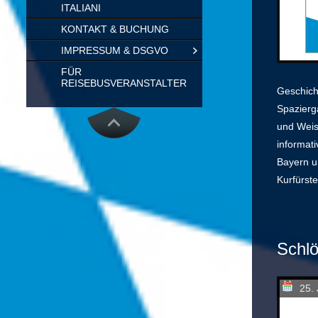
ITALIANI
KONTAKT & BUCHUNG
IMPRESSUM & DSGVO
FÜR
REISEBUSVERANSTALTER
Geschich
Spazierga
und Weis
informat
Bayern u
Kurfürst
Schlö
25. 