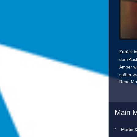
Zurück i
dem Ausf
Amper wa
später wu
Read Mor
Main 
Martin 